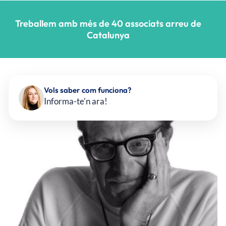
Treballem amb més de 40 associats arreu de
Catalunya
Vols saber com funciona?
Informa-te'n ara!