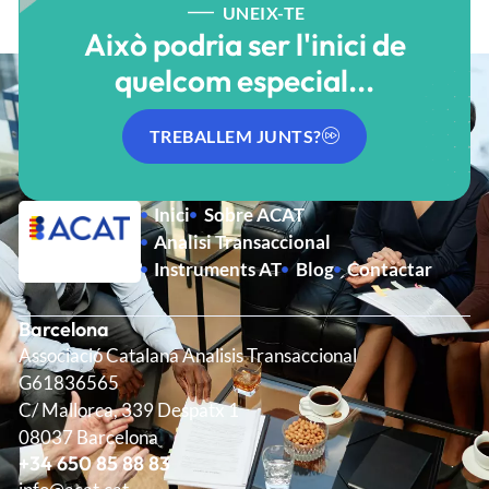
UNEIX-TE
Això podria ser l'inici de
quelcom especial...
TREBALLEM JUNTS?
Inici
Sobre ACAT
Analisi Transaccional
Instruments AT
Blog
Contactar
Barcelona
Associació Catalana Analisis Transaccional
G61836565
C/ Mallorca, 339 Despatx 1
08037 Barcelona
+34 650 85 88 83