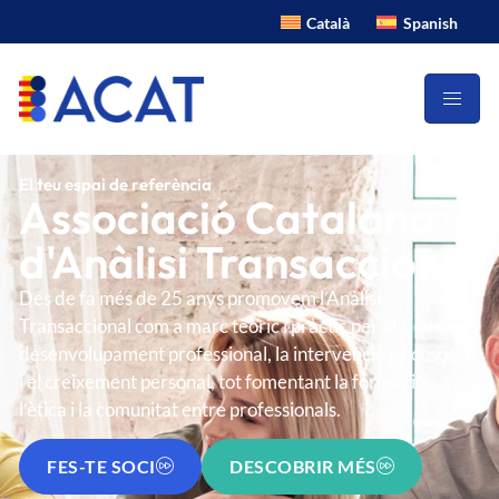
Català
Spanish
El teu espai de referència
Associació Catalana
d'Anàlisi Transaccional
Des de fa més de 25 anys promovem l’Anàlisi
Transaccional com a marc teòric i pràctic per al
desenvolupament professional, la intervenció psicosocial
i el creixement personal, tot fomentant la formació,
l’ètica i la comunitat entre professionals.
FES-TE SOCI
DESCOBRIR MÉS