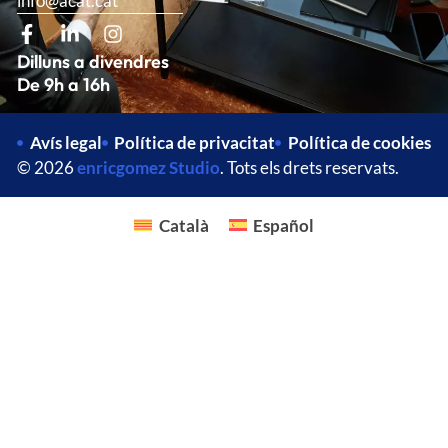
info@acat.cat
Dilluns a divendres
De 9h a 16h
Avís legal
Política de privacitat
Política de cookies
© 2026
enricgomez Studio
. Tots els drets reservats.
Català
Español