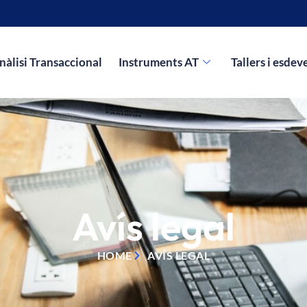
nàlisi Transaccional
Instruments AT
Tallers i esde
Avís legal
HOME
AVÍS LEGAL