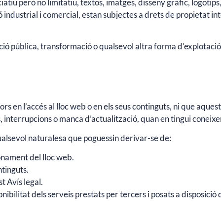
nciatiu però no limitatiu, textos, imatges, disseny gràfic, logot
industrial i comercial, estan subjectes a drets de propietat intel
ó pública, transformació o qualsevol altra forma d’explotació, t
rs en l’accés al lloc web o en els seus continguts, ni que aquest
s, interrupcions o manca d’actualització, quan en tingui coneix
ualsevol naturalesa que poguessin derivar-se de:
ionament del lloc web.
ntinguts.
st Avís legal.
isponibilitat dels serveis prestats per tercers i posats a disposició