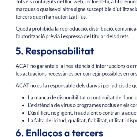
Tots els continguts del lloc web, incloent-hi, a títol enu
marques o qualsevol altre signe susceptible d’utilització 
tercers que n’han autoritzat l’ús.
Queda prohibida la reproducció, distribució, comunicaci
l’autorització prèvia i expressa del titular dels drets.
5. Responsabilitat
ACAT no garanteix la inexistència d’interrupcions o erro
les actuacions necessàries per corregir possibles error
ACAT no es fa responsable dels danys i perjudicis de q
La manca de disponibilitat o continuïtat del func
L’existència de virus o programes nocius en els co
L’ús il·lícit, negligent, fraudulent o contrari a aque
La falta de licitud, qualitat, fiabilitat, utilitat i d
6. Enllaços a tercers