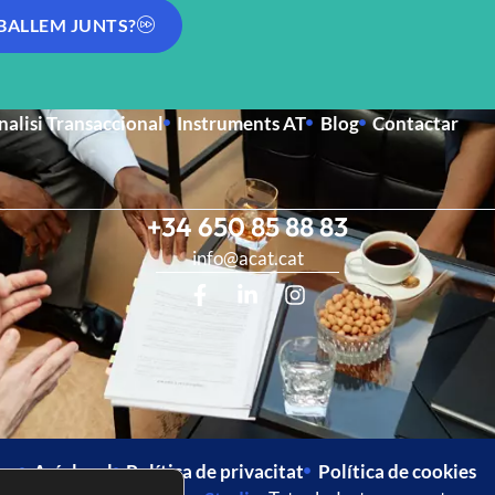
BALLEM JUNTS?
nalisi Transaccional
Instruments AT
Blog
Contactar
+34 650 85 88 83
info@acat.cat
Avís legal
Política de privacitat
Política de cookies