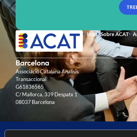
TRE
Inici
Sobre ACAT
A
Barcelona
Associació Catalana Analisis
Transaccional
G61836565
C/ Mallorca, 339 Despatx 1
08037 Barcelona