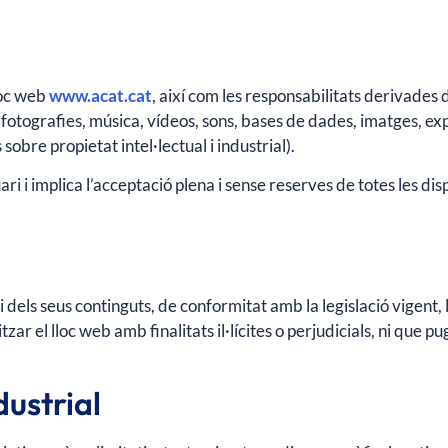
lloc web
www.acat.cat
, així com les responsabilitats derivades 
, fotografies, música, vídeos, sons, bases de dades, imatges, ex
 sobre propietat intel·lectual i industrial).
ari i implica l’acceptació plena i sense reserves de totes les dis
els seus continguts, de conformitat amb la legislació vigent, la 
litzar el lloc web amb finalitats il·lícites o perjudicials, ni q
dustrial