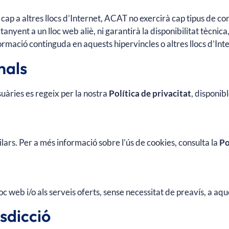
s cap a altres llocs d’Internet, ACAT no exercirà cap tipus de c
nyent a un lloc web aliè, ni garantirà la disponibilitat tècnica, 
formació continguda en aquests hipervincles o altres llocs d’Int
nals
uàries es regeix per la nostra
Política de privacitat
, disponib
ilars. Per a més informació sobre l’ús de cookies, consulta la
Po
oc web i/o als serveis oferts, sense necessitat de preavís, a aqu
isdicció