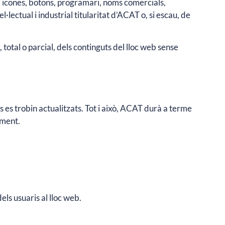
ips, icones, botons, programari, noms comercials,
·lectual i industrial titularitat d’ACAT o, si escau, de
otal o parcial, dels continguts del lloc web sense
s es trobin actualitzats. Tot i això, ACAT durà a terme
ement.
 dels usuaris al lloc web.