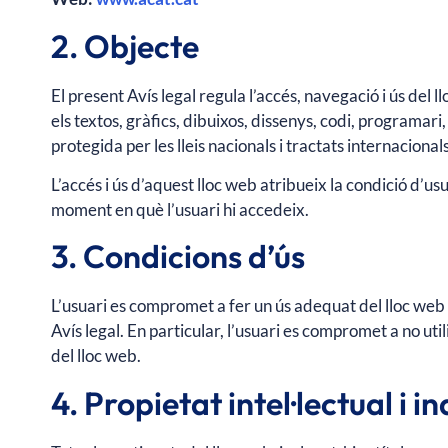
2. Objecte
El present Avís legal regula l’accés, navegació i ús del 
els textos, gràfics, dibuixos, dissenys, codi, programari
protegida per les lleis nacionals i tractats internacionals
L’accés i ús d’aquest lloc web atribueix la condició d’usu
moment en què l’usuari hi accedeix.
3. Condicions d’ús
L’usuari es compromet a fer un ús adequat del lloc web i d
Avís legal. En particular, l’usuari es compromet a no uti
del lloc web.
4. Propietat intel·lectual i in