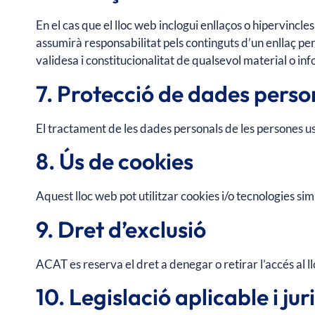
En el cas que el lloc web inclogui enllaços o hipervincle
assumirà responsabilitat pels continguts d’un enllaç perta
validesa i constitucionalitat de qualsevol material o in
7. Protecció de dades perso
El tractament de les dades personals de les persones us
8. Ús de cookies
Aquest lloc web pot utilitzar cookies i/o tecnologies sim
9. Dret d’exclusió
ACAT es reserva el dret a denegar o retirar l’accés al ll
10. Legislació aplicable i jur