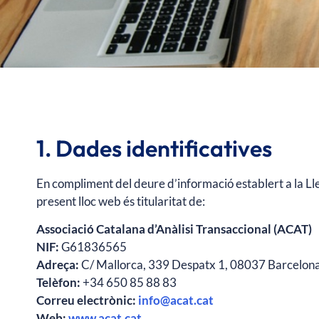
1. Dades identificatives
En compliment del deure d’informació establert a la Llei
present lloc web és titularitat de:
Associació Catalana d’Anàlisi Transaccional (ACAT)
NIF:
G61836565
Adreça:
C/ Mallorca, 339 Despatx 1, 08037 Barcelon
Telèfon:
+34 650 85 88 83
Correu electrònic:
info@acat.cat
Web:
www.acat.cat