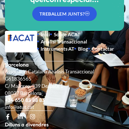
TREBALLEM JUNTS?
Inici
Sobre ACAT
Analisi Transaccional
Instruments AT
Blog
Contactar
Barcelona
Associació Catalana Analisis Transaccional
G61836565
C/ Mallorca, 339 Despatx 1
08037 Barcelona
+34 650 85 88 83
info@acat.cat
Dilluns a divendres