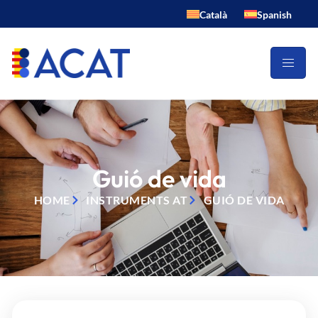
Català
Spanish
Guió de vida
HOME
INSTRUMENTS AT
GUIÓ DE VIDA