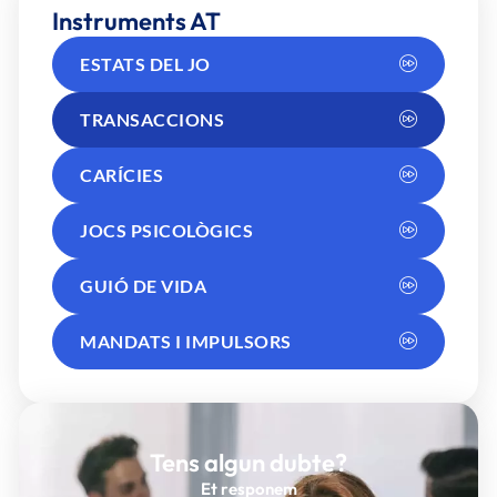
Instruments AT
ESTATS DEL JO
TRANSACCIONS
CARÍCIES
JOCS PSICOLÒGICS
GUIÓ DE VIDA
MANDATS I IMPULSORS
Tens algun dubte?
Et responem