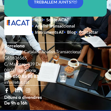
TREBALLEM JUNTS?
Inici
Sobre ACAT
Analisi Transaccional
Instruments AT
Blog
Contactar
Barcelona
Associació Catalana Analisis Transaccional
G61836565
C/ Mallorca, 339 Despatx 1
08037 Barcelona
+34 650 85 88 83
info@acat.cat
Dilluns a divendres
De 9h a 16h