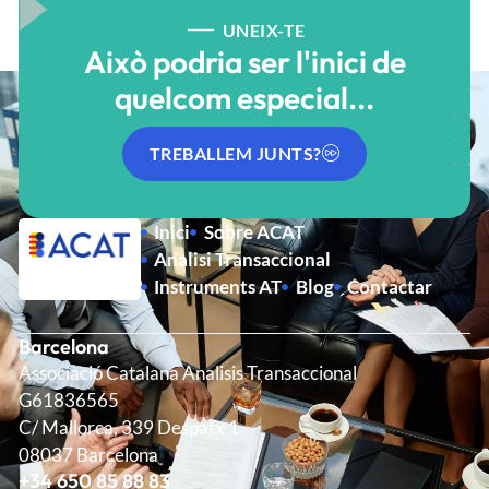
UNEIX-TE
Això podria ser l'inici de
quelcom especial...
TREBALLEM JUNTS?
Inici
Sobre ACAT
Analisi Transaccional
Instruments AT
Blog
Contactar
Barcelona
Associació Catalana Analisis Transaccional
G61836565
C/ Mallorca, 339 Despatx 1
08037 Barcelona
+34 650 85 88 83