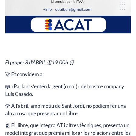
El proper 8 d’ABRIL 🗓️ 19:00h ⏰
🚀 Et convidem a:
📖 «Parlant s’entén la gent (o no!)» del nostre company
Luís Casado.
🌹 A l’abril, amb motiu de Sant Jordi, no podíem fer una
altra cosa que presentar un llibre.
🫂 El llibre, que integra AT i altres tècniques, presenta un
model integrat que premia millorar les relacions entre les