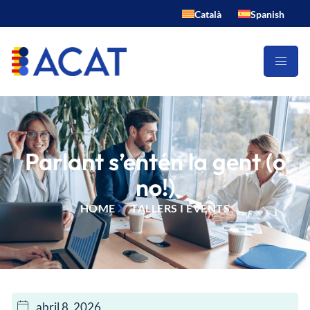
Català
Spanish
Parlant s’entén la gent (o
no!)
HOME
TALLERS I EVENTS
abril 8, 2026