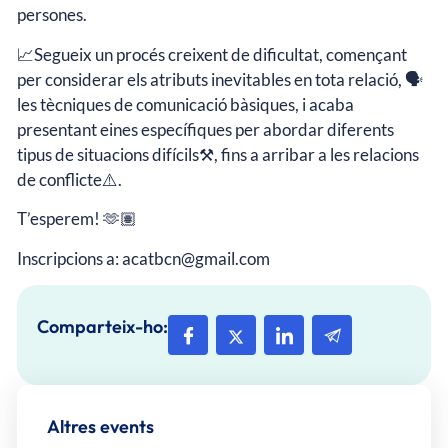
persones.
📈Segueix un procés creixent de dificultat, començant
per considerar els atributs inevitables en tota relació, 🗣️
les tècniques de comunicació bàsiques, i acaba
presentant eines específiques per abordar diferents
tipus de situacions difícils⚒️, fins a arribar a les relacions
de conflicte⚠️.
T’esperem! 🫶🏽
Inscripcions a: acatbcn@gmail.com
Comparteix-ho:
Altres events