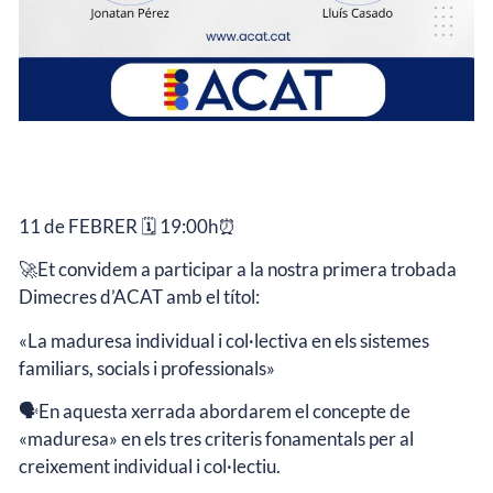
11 de FEBRER 🗓️ 19:00h⏰
🚀Et convidem a participar a la nostra primera trobada
Dimecres d’ACAT amb el títol:
«La maduresa individual i col·lectiva en els sistemes
familiars, socials i professionals»
🗣️En aquesta xerrada abordarem el concepte de
«maduresa» en els tres criteris fonamentals per al
creixement individual i col·lectiu.