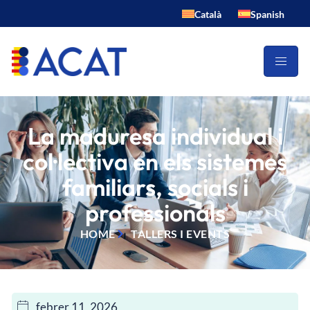
Català
Spanish
La maduresa individual i
col·lectiva en els sistemes
familiars, socials i
professionals
HOME
TALLERS I EVENTS
febrer 11, 2026