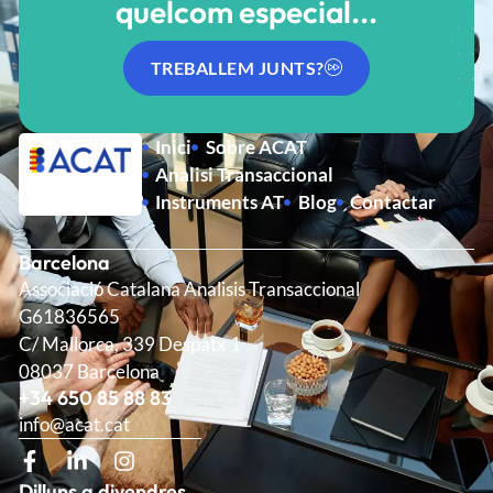
quelcom especial...
TREBALLEM JUNTS?
Inici
Sobre ACAT
Analisi Transaccional
Instruments AT
Blog
Contactar
Barcelona
Associació Catalana Analisis Transaccional
G61836565
C/ Mallorca, 339 Despatx 1
08037 Barcelona
+34 650 85 88 83
info@acat.cat
Dilluns a divendres